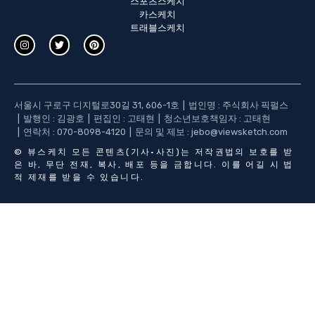
스포츠스케치
카스케치
트래블스케치
서울시 구로구 디지털로30길 31, 606-1호
법인명 : 주식회사 픽펄스
발행인 : 김광호
편집인 : 고태현
청소년보호책임자 : 고태현
연락처 :
070-8098-4120
문의 및 제보 :
jebo@viewsketch.com
©
뷰스케치
모든 콘텐츠(기사·사진)는 저작권법의 보호를 받
은 바, 무단 전재, 복사, 배포 등을 금합니다. 이를 어길 시 법
적 제재를 받을 수 있습니다.