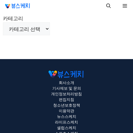
컨
Me
텐
츠
카테고리
로
건
너
뛰
기
회사소개
기사제보 및 문의
개인정보처리방침
편집지침
청소년보호정책
이용약관
뉴스스케치
라이프스케치
셀럽스케치