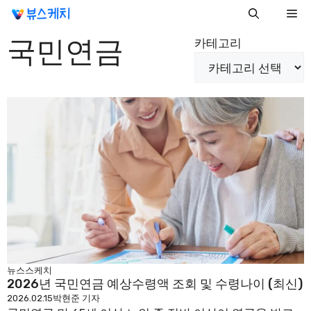
컨
Me
텐
국민연금
츠
카테고리
로
건
너
뛰
기
뉴스스케치
2026년 국민연금 예상수령액 조회 및 수령나이 (최신)
2026.02.15
박현준 기자