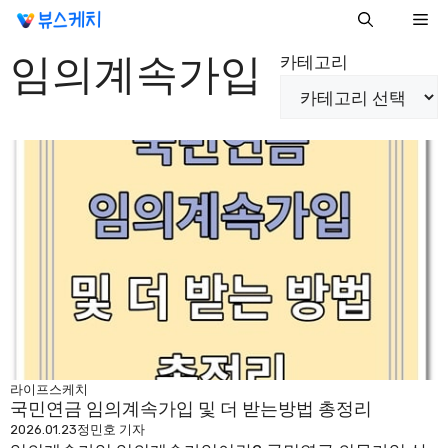
컨
Me
텐
임의계속가입
츠
카테고리
로
건
너
뛰
기
라이프스케치
국민연금 임의계속가입 및 더 받는방법 총정리
2026.01.23
정민호 기자