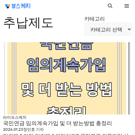
컨
Me
텐
추납제도
츠
카테고리
로
건
너
뛰
기
라이프스케치
국민연금 임의계속가입 및 더 받는방법 총정리
2026.01.23
정민호 기자