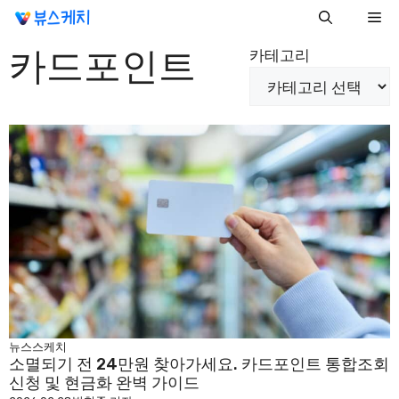
컨
Me
텐
카드포인트
츠
카테고리
로
건
너
뛰
기
뉴스스케치
소멸되기 전 24만원 찾아가세요. 카드포인트 통합조회
신청 및 현금화 완벽 가이드