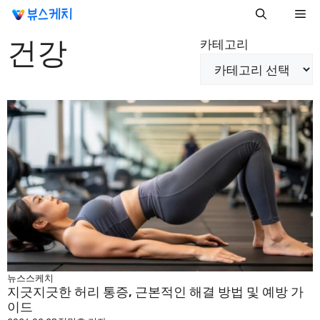
컨
Me
텐
건강
츠
카테고리
로
건
너
뛰
기
뉴스스케치
지긋지긋한 허리 통증, 근본적인 해결 방법 및 예방 가
이드