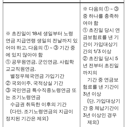
※ 다음의 ① ~ ③
중 하나를 충족하
여야 함
① 초진일 당시 연
※ 초진일이 18세 생일부터 노령
금보험료를 낸 기
연금 지급연령 생일의 전날까지 있
간이 가입대상기
어야 하고, 다음의 ① ~ ③ 기간 중
간의 1/3 이상
에 있지 않아야 함
② 초진일 당시 5
① 공무원연금, 군인연금, 사립학
년 전부터 초진일
교교직원연금,
까지의
별정우체국연금 가입기간
기간 중 연금보
② 국외이주, 국적상실 기간
험료를 낸 기간이
③ 국민연금 특수직종노령연금 또
3년 이상
는 조기노령연금
(단, 가입대상기
수급권 취득한 이후의 기간
간 중 체납기간이
(다만, 조기노령연금의 지급이
3년 이상인 경우
정지된 기간은 제외)
제외)