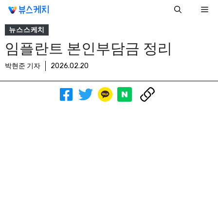
컨
Me
텐
츠
뉴스스케치
로
임플란트 본인부담금 정리
건
너
박현준 기자
2026.02.20
뛰
기