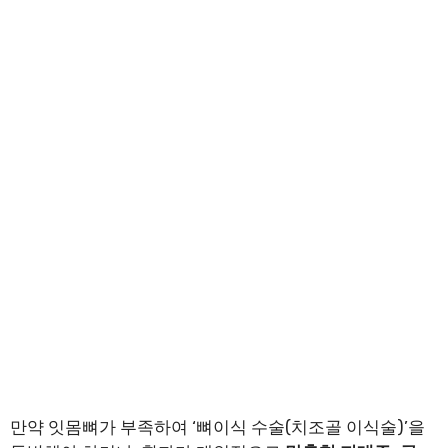
만약 잇몸뼈가 부족하여 ‘뼈이식 수술(치조골 이식술)’을