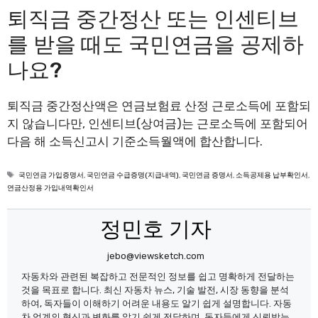
퇴직금 중간정산 또는 인센티브
를 받을 때도 국민연금을 공제하
나요?
퇴직금 중간정산액은 연금보험료 산정 근로소득에 포함되
지 않습니다만, 인센티브(상여금)는 근로소득에 포함되어
다음 해 소득신고시 기준소득월액에 합산합니다.
태
국민연금 가입증명서
,
국민연금 수급증명(지급내역)
,
국민연금 증명서
,
소득공제용 납부확인서
,
그
연금산정용 가입내역확인서
정민호 기자
jebo@viewsketch.com
자동차와 관련된 복잡하고 전문적인 정보를 쉽고 명확하게 전달하는
것을 목표로 합니다. 최신 자동차 뉴스, 기술 발전, 시장 동향을 분석
하여, 독자들이 이해하기 어려운 내용도 알기 쉽게 설명합니다. 자동
차 업계의 혁신과 변화를 알기 쉽게 전달하며, 독자들에게 신뢰받는