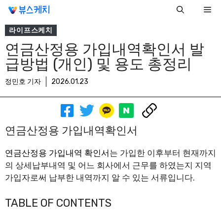
컨
Me
텐
츠
라이프스케치
로
연금산정용 가입내역확인서 발
건
급방법 (개인) 및 용도 총정리
너
뛰
정민호 기자
2026.01.23
기
연금산정용 가입내역확인서
연금산정용 가입내역 확인서
는 가입한 이후부터 현재까지
의 상세납부내역 및 어느 회사에서 근무를 하였는지 지역
가입자로써 납부한 내역까지 알 수 있는 서류입니다.
TABLE OF CONTENTS